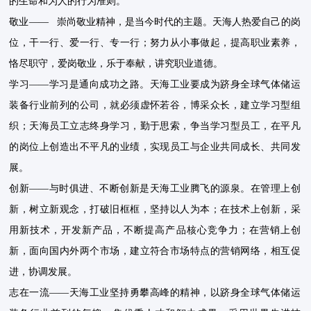
的生命和为人的行为准则。
敬业—— 崇尚敬业精神，是当今时代的主题。天海人热爱自己的岗
位，干一行、爱一行、专一行；努力从小事做起，提高职业素养，
恪尽职守，爱岗敬业，乐于奉献，讲究职业道德。
学习——学习是通向成功之路。天海工业要成为跻身全球气体储运
装备行业前列的公司，就必须虚怀若谷，博采众长，建立学习型组
织；天海员工立志终身学习，勤于思索，争当学习型员工，在平凡
的岗位上创造出不平凡的业绩，实现员工与企业共同成长、共同发
展。
创新——与时俱进、不断创新是天海工业腾飞的源泉。在管理上创
新，树立新观念，打破旧框框，坚持以人为本；在技术上创新，采
用新技术，开发新产品，不断提高产品核心竞争力；在营销上创
新，面向国内外两个市场，建立符合市场特点的营销网络，相互促
进，协调发展。
志在一流——天海工业坚持勇攀高峰的精神，以跻身全球气体储运