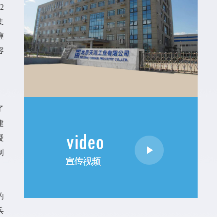
2
集
缠
容
、
了
建
凝
制
的
兵