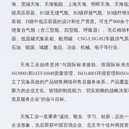
海、宽城天海、天海氢能、上海天海、明晖天海、天海低
级高压容器、B1级无缝气瓶、B2级焊接气瓶、B3级纤维
装箱、D级中低压容器的设计和生产资质。可生产800
绕复合气瓶（含三型瓶、四型瓶、呼吸器）、无石棉填
器、低温罐式集装箱、船用罐、CNG/LNG/H2车载
石油、能源、城建、食品、冶金、机械、电子等行业。
天海工业始终坚持“与国际标准接轨、按国际标准
ISO9001和IATF16949质量管理、ISO14001环境
立了完备高效的产品销售网络和售后服务体系，产品覆盖
聚力的企业文化、较强的制造能力、切实前瞻的战略决策
造及服务企业”的奋斗目标。
天海工业一直秉承“诚信、敬业、学习、创新，志在一
企业形象，先后荣获中国百强企业、北京市十佳外商投资