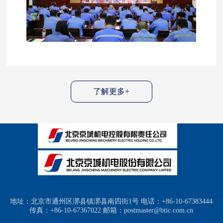
现“十五五”良好开局。 公司党委书记、董事长张
继恒充分肯定了公司上半年在复杂环境下取得的
工作成效。他指出，面对当前形势，全体干部员
工要紧密结合树立和践行正确政绩观学习教育，
立足“十五五”战略核心任务，进一步统…
了解更多+
地址：北京市通州区漷县镇漷县南四街1号 电话：+86-10-67383444
传真：+86-10-67367022 邮箱：postmaster@btic.com.cn