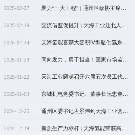
2025-02-27
聚力“三大工程” | 通州区政协主席张德启一行到天海工业专题调研
2025-02-19
交流借鉴促提升 | 天海工业赴北人智能开展6S管理参观交流活动
2025-02-14
天海氢能喜获大容积Ⅳ型瓶供氢系统订单
2025-01-23
同向发力，勇于担当！国家市场监督管理总局标准技术司给天海工业寄来感谢信
2025-01-22
天海工业圆满召开六届五次员工代表大会暨2025年工作会
2025-01-03
京城机电党委书记、董事长阮忠奎调研天海工业新年开局工作
2024-12-25
通州区委书记孟景伟到天海工业调研时强调，开拓增长点、打造新优势，全力跑出产业高质量发展“加速度”
2024-12-19
新质生产力标杆 | 天海氢能荣获高工氢电“高工金球奖——2024年度企业”