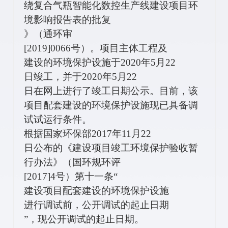
绕复合气瓶智能化数控生产线建设项目环
境影响报告表的批复
》（通环审
[2019]0066
号）。
项目主体工程及
建设的环境保护设施
于
2020
年
5
月
22
日竣工，并于
2020
年
5
月
22
日在网上进行了竣工日期公示。目前，该
项目配套建设的环境保护设施现已具备调
试试运行条件。
根据国家环保部
2017
年
11
月
22
日公布的《建设项目竣工环境保护验收暂
行办法》（国环规环评
[2017]4
号）第十一条
“
建设项目配套建设的环境保护设施
进行调试前，公开调试的起止日期
”
，现公开调试的起止日期。