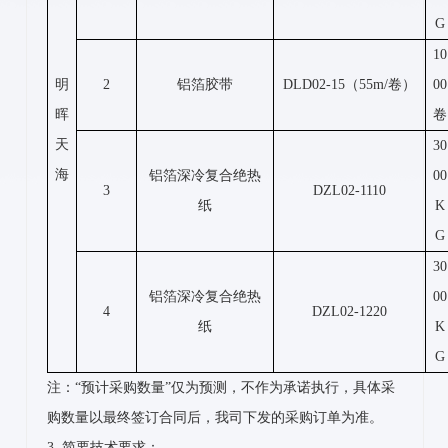
G
10
明
2
铝箔胶带
DLD02-15（55m/卷）
00
晖
卷
天
30
海
铝箔深冷复合绝热
00
3
DZL02-1110
纸
K
G
30
铝箔深冷复合绝热
00
4
DZL02-1220
纸
K
G
注：“预计采购数量”仅为预测，不作为承诺执行，具体采
购数量以最终签订合同后，我司下发的采购订单为准。
3. 简要技术要求：