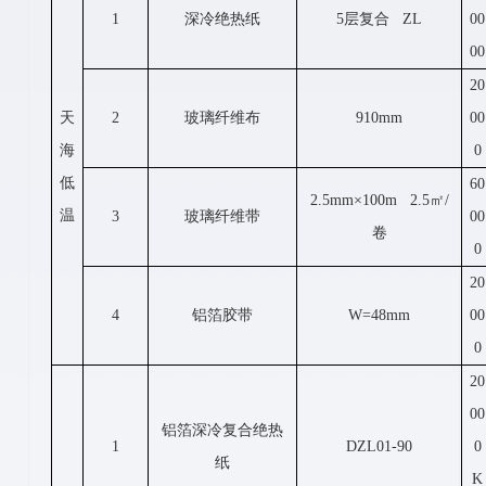
1
深冷绝热纸
5层复合 ZL
00
00
20
天
2
玻璃纤维布
910mm
00
海
0
低
60
2.5mm×100m 2.5㎡/
温
3
玻璃纤维带
00
卷
0
20
4
铝箔胶带
W=48mm
00
0
20
00
铝箔深冷复合绝热
1
DZL01-90
0
纸
K