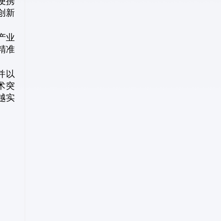
便携
创新
产业
精准
并以
术突
越实