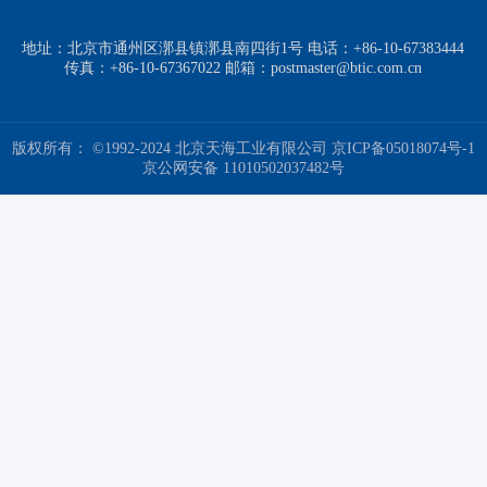
地址：北京市通州区漷县镇漷县南四街1号 电话：+86-10-67383444
传真：+86-10-67367022 邮箱：postmaster@btic.com.cn
版权所有： ©1992-2024 北京天海工业有限公司
京ICP备05018074号-1
京公网安备 11010502037482号