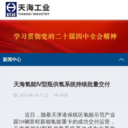
新闻中心
天海氢能Ⅳ型瓶供氢系统持续批量交付
2025-08-14 17:22
8506
近日，随着天津港保税区氢能示范产业
园59辆荣程新能氢能重卡的成功交付运营，