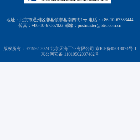
地址：北京市通州区漷县镇漷县南四街1号 电话：+86-10-67383444
传真：+86-10-67367022 邮箱：postmaster@btic.com.cn
版权所有： ©1992-2024 北京天海工业有限公司
京ICP备05018074号-1
京公网安备 11010502037482号