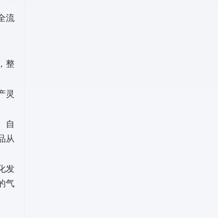
全流
。
，整
产灵
、自
品从
化发
的气