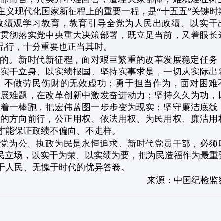
会主义现代化国家新征程上的重要一程，是“十五五”关键时
政绩观学习教育，教育引导全党为人民出政绩、以实干
力贯彻落实党中央重大决策部署，既立足当前，又着眼长
品行，十分重要也正当其时。
的。新时代新征程，面对艰巨繁重的改革发展稳定任务
以实干立身、以实绩报国。坚持实事求是，一切从实际出
，不做劳民伤财的无效虚功；勇于担当作为，面对困难
发展难题，在改革创新中激发奋进动力；坚持久久为功，
接着一棒跑，把宏伟蓝图一步步变为现实；坚守廉洁底线
民的方向前行，公正用权、依法用权、为民用权、廉洁用
才能保证政绩不偏向、不走样。
党为公、执政为民是永恒追求。新时代党员干部，必须
人民立场，以实干为荣、以实绩为要，把为民造福作为最重
于人民、无愧于时代的优异答卷。
来源：中国纪检监