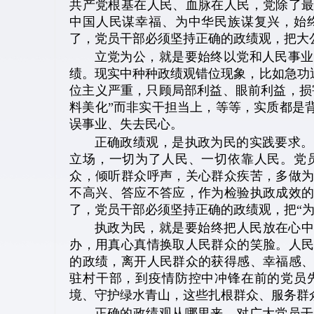
共产党根基在人民、血脉在人民，党除了
中国人民谋幸福、为中华民族谋复兴，始
了，党员干部必须坚持正确的政绩观，把大
立党为公，就是要始终以党和人民事业
绩。现实中种种政绩观错位现象，比如急功
位主义严重，只顾局部利益、眼前利益，损
料美化”而非实干担当上，等等，实质都是
误事业、失去民心。
正确政绩观，是执政为民的实践要求。
立场，一切为了人民、一切依靠人民。党
众，倾听群众呼声，关心群众疾苦，多做
不高兴、答应不答应，作为检验执政成效
了，党员干部必须坚持正确的政绩观，把“
执政为民，就是要始终把人民放在心中
办，用真心真情换取人民群众的笑脸。人
的政绩，离开人民群众的获得感、幸福感
驻村干部，到疫情防控中冲锋在前的党员
境、守护绿水青山，这些扎根群众、服务群
正确的政绩观从哪里来，对广大党员干