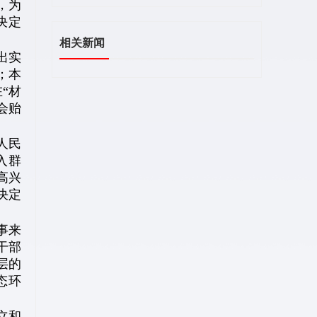
，为
决定
相关新闻
出实
；本
“材
会贻
人民
入群
高兴
决定
事来
干部
层的
态环
立和