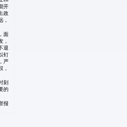
期开
出政
远，
，面
发，
不退
以钉
，严
权，
时刻
要的
察报