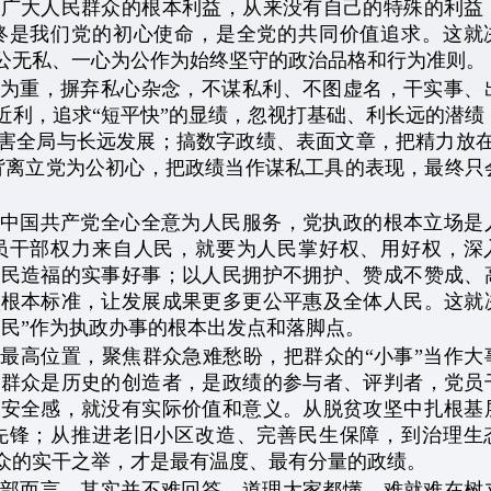
最广大人民群众的根本利益，从来没有自己的特殊的利益
终是我们党的初心使命，是全党的共同价值追求。这就
公无私、一心为公作为始终坚守的政治品格和行为准则。
为重，摒弃私心杂念，不谋私利、不图虚名，干实事、
近利，追求“短平快”的显绩，忽视打基础、利长远的潜绩
害全局与长远发展；搞数字政绩、表面文章，把精力放在
背离立党为公初心，把政绩当作谋私工具的表现，最终只
中国共产党全心全意为人民服务，党执政的根本立场是
员干部权力来自人民，就要为人民掌好权、用好权，深
为民造福的实事好事；以人民拥护不拥护、赞成不赞成、
的根本标准，让发展成果更多更公平惠及全体人民。这就
为民”作为执政办事的根本出发点和落脚点。
最高位置，聚焦群众急难愁盼，把群众的“小事”当作大
民群众是历史的创造者，是政绩的参与者、评判者，党员
、安全感，就没有实际价值和意义。从脱贫攻坚中扎根基
先锋；从推进老旧小区改造、完善民生保障，到治理生
众的实干之举，才是最有温度、最有分量的政绩。
部而言，其实并不难回答，道理大家都懂，难就难在树