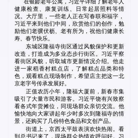
在银龄老年公寓，习近平详细了解老年人
健康检查、康复训练、日常起居照料等情
况。大厅里，一些老人正在写春联和福字，
习近平来到他们中间，欣赏他们的创作，勉
励他们老骥伏枥、老有所为，祝他们健康长
寿、春节快乐。
东城区隆福寺街区通过风貌保护和更新
改造，打造成为多业态步行街区。习近平察
看街区风貌，听取城市更新情况介绍。他走
进一家稻香村糕点店，了解糕点品类和特
色，观看糕点现场制作，希望店主把这一北
京老字号传承发展好。
正值农历小年，隆福大厦前，新春市集
吸引了大量市民和游客。习近平饶有兴致察
看各式年货摊位，同现场群众亲切交流。他
愉快地向大家讲起年少时多次到隆福寺的情
景，还购买了几份特色食品和文创产品。
街道上，京西太平鼓表演欢快热闹。看
到总书记来了，现场群众热情欢呼问好。习