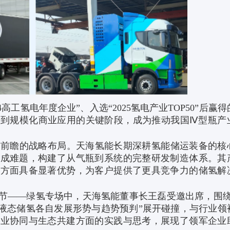
工氢电年度企业”、入选“2025氢电产业TOP50”后赢得
破到规模化商业应用的关键阶段，成为推动我国Ⅳ型瓶产
瞻的战略布局。天海氢能长期深耕氢能储运装备的核
集成难题，构建了从气瓶到系统的完整研发制造体系。其
本方面具备显著优势，为客户提供了更具竞争力的储氢解
——绿氢专场中，天海氢能董事长王磊受邀出席，围绕
、液态储氢各自发展形势与趋势预判”展开碰撞，与行业领
产业协同与生态共建方面的实践与思考，展现了领军企业