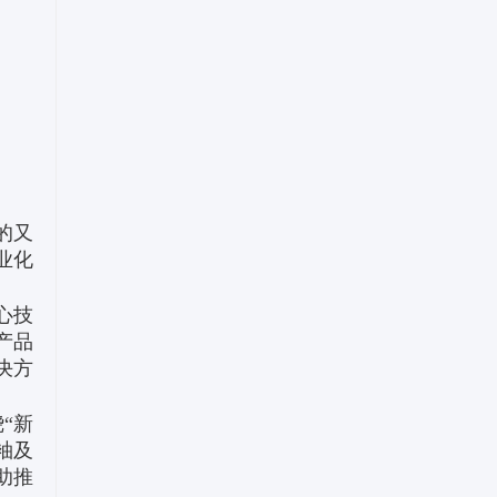
的又
业化
心技
产品
决方
“新
袖及
助推