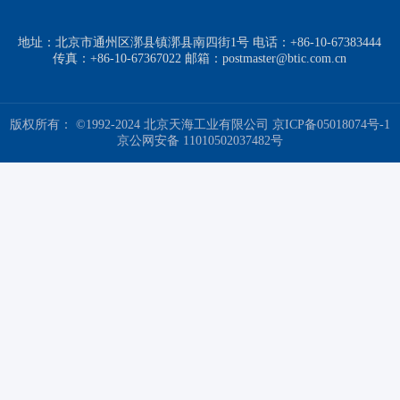
地址：北京市通州区漷县镇漷县南四街1号 电话：+86-10-67383444
传真：+86-10-67367022 邮箱：postmaster@btic.com.cn
版权所有： ©1992-2024 北京天海工业有限公司
京ICP备05018074号-1
京公网安备 11010502037482号